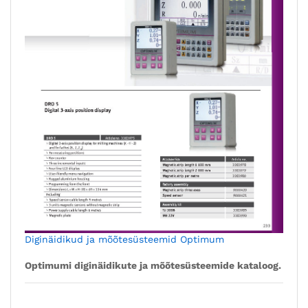
Diginäidikud ja mõõtesüsteemid Optimum
Optimumi diginäidikute ja mõõtesüsteemide kataloog.