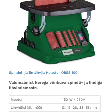
Spindel- ja lintlihvija Holzstar OBSS 100
Valumalmist kerega võnkuva spindli- ja lindiga
lihvimismasin.
Mootor
450 W / 230V
Lihvhülsi läbimõõt
13, 19, 26, 38, 51 mm