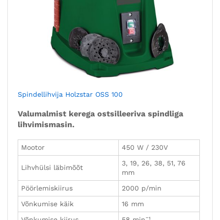
Spindellihvija Holzstar OSS 100
Valumalmist kerega ostsilleeriva spindliga
lihvimismasin.
Mootor
450 W / 230V
3, 19, 26, 38, 51, 76
Lihvhülsi läbimõõt
mm
Pöörlemiskiirus
2000 p/min
Võnkumise käik
16 mm
Võnkumise kiirus
58 min¯¹