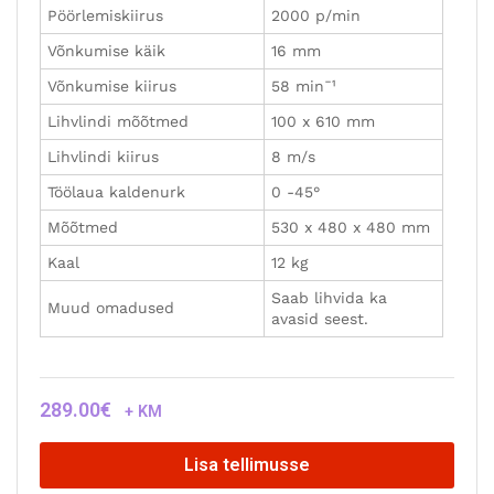
Pöörlemiskiirus
2000 p/min
Võnkumise käik
16 mm
Võnkumise kiirus
58 min¯¹
Lihvlindi mõõtmed
100 x 610 mm
Lihvlindi kiirus
8 m/s
Töölaua kaldenurk
0 -45°
Mõõtmed
530 x 480 x 480 mm
Kaal
12 kg
Saab lihvida ka
Muud omadused
avasid seest.
289.00
€
+ KM
Lisa tellimusse