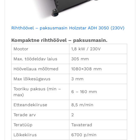
Rihthöövel – paksusmasin Holzstar ADH 3050 (230V)
Kompaktne rihthöövel – paksusmasin.
Mootor
1,8 kW / 230V
Max. töödeldav laius
305 mm
Höövellaua mõõtmed
1080×308 mm
Max lõikesügavus
3 mm
Tooriku paksus (min –
6 – 160 mm
max)
Etteandekiiruse
8,5 m/min
Terade arv
2
Teratüüp
Tavaterad
Lõikekiirus
6700 p/min