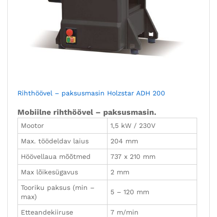
Rihthöövel – paksusmasin Holzstar ADH 200
Mobiilne rihthöövel – paksusmasin.
Mootor
1,5 kW / 230V
Max. töödeldav laius
204 mm
Höövellaua mõõtmed
737 x 210 mm
Max lõikesügavus
2 mm
Tooriku paksus (min –
5 – 120 mm
max)
Etteandekiiruse
7 m/min