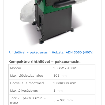
Rihthöövel – paksusmasin Holzstar ADH 3050 (400V)
Kompaktne rihthöövel – paksusmasin.
Mootor
1,8 kW / 400V
Max. töödeldav laius
305 mm
Höövellaua mõõtmed
1080×308 mm
Max lõikesügavus
3 mm
Tooriku paksus (min –
6 – 160 mm
max)