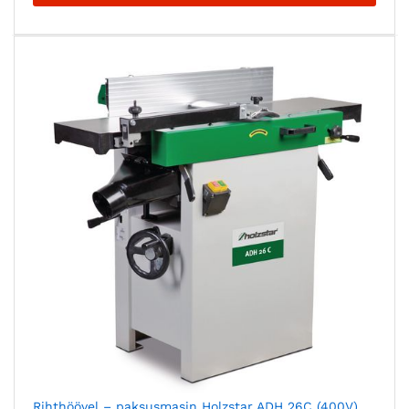
Rihthöövel – paksusmasin Holzstar ADH 26C (400V)