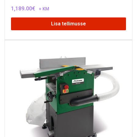
1,189.00
€
+ KM
Lisa tellimusse