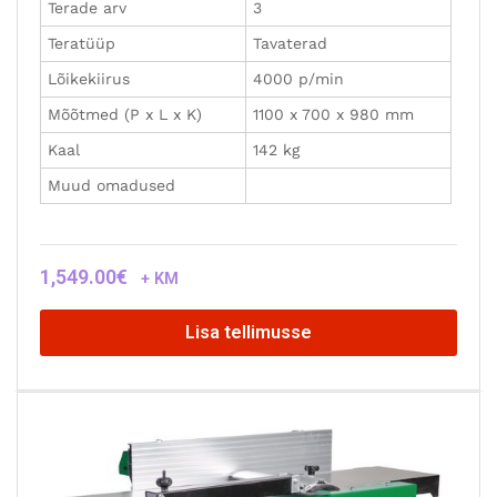
Terade arv
3
Teratüüp
Tavaterad
Lõikekiirus
4000 p/min
Mõõtmed (P x L x K)
1100 x 700 x 980 mm
Kaal
142 kg
Muud omadused
1,549.00
€
+ KM
Lisa tellimusse