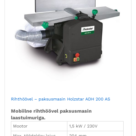
Rihthöövel – paksusmasin Holzstar ADH 200 AS
Mobiilne rihthöövel paksusmasin
laastuimuriga.
Mootor
1,5 kW / 230V
Max. töödeldav laius
204 mm