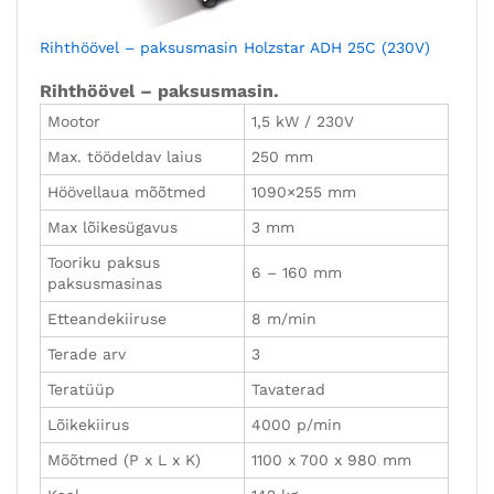
Rihthöövel – paksusmasin Holzstar ADH 25C (230V)
Rihthöövel – paksusmasin.
Mootor
1,5 kW / 230V
Max. töödeldav laius
250 mm
Höövellaua mõõtmed
1090×255 mm
Max lõikesügavus
3 mm
Tooriku paksus
6 – 160 mm
paksusmasinas
Etteandekiiruse
8 m/min
Terade arv
3
Teratüüp
Tavaterad
Lõikekiirus
4000 p/min
Mõõtmed (P x L x K)
1100 x 700 x 980 mm