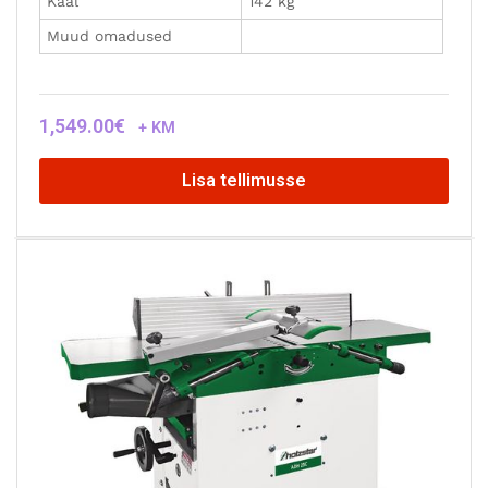
Kaal
142 kg
Muud omadused
1,549.00
€
+ KM
Lisa tellimusse