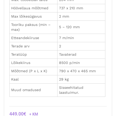
Höövellaua mõõtmed
737 x 210 mm
Max lõikesügavus
2 mm
Tooriku paksus (min –
5 – 120 mm
max)
Etteandekiiruse
7 m/min
Terade arv
2
Teratüüp
Tavaterad
Lõikekiirus
8500 p/min
Mõõtmed (P x L x K)
790 x 470 x 465 mm
Kaal
29 kg
Sisseehitatud
Muud omadused
laastuimur.
449.00
€
+ KM