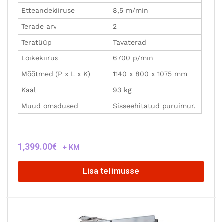
Etteandekiiruse
8,5 m/min
Terade arv
2
Teratüüp
Tavaterad
Lõikekiirus
6700 p/min
Mõõtmed (P x L x K)
1140 x 800 x 1075 mm
Kaal
93 kg
Muud omadused
Sisseehitatud puruimur.
1,399.00
€
+ KM
Lisa tellimusse