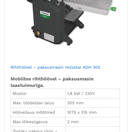
Rihthöövel – paksusmasin Holzstar ADH 305
Mobiilne rihthöövel – paksusmasin
laastuimuriga.
Mootor
1,8 kW / 230V
Max. töödeldav laius
305 mm
Höövellaua mõõtmed
1075 x 310 mm
Max lõikesügavus
2 mm
Tooriku paksus (min –