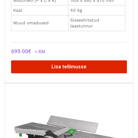
Mõõtmed (P x L x K)
1105 x 550 x 570 mm
Kaal
40 kg
Sisseehitatud
Muud omadused
laastuimur
699.00
€
+ KM
Lisa tellimusse