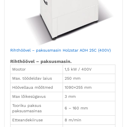
Rihthöövel – paksusmasin Holzstar ADH 25C (400V)
Rihthöövel – paksusmasin.
Mootor
1,5 kW / 400V
Max. töödeldav laius
250 mm
Höövellaua mõõtmed
1090×255 mm
Max lõikesügavus
3 mm
Tooriku paksus
6 – 160 mm
paksusmasinas
Etteandekiiruse
8 m/min