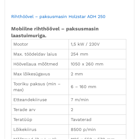
Rihthöövel – paksusmasin Holzstar ADH 250
Mobiilne rihthöövel – paksusmasin
laastuimuriga.
Mootor
1,5 kW / 230V
Max. töödeldav laius
254 mm
Höövellaua mõõtmed
1050 x 260 mm
Max lõikesügavus
2 mm
Tooriku paksus (min –
6 – 160 mm
max)
Etteandekiiruse
7 m/min
Terade arv
2
Teratüüp
Tavaterad
Lõikekiirus
8500 p/min