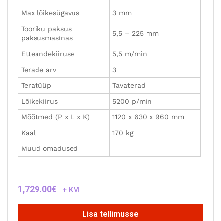
Max lõikesügavus
3 mm
Tooriku paksus
5,5 – 225 mm
paksusmasinas
Etteandekiiruse
5,5 m/min
Terade arv
3
Teratüüp
Tavaterad
Lõikekiirus
5200 p/min
Mõõtmed (P x L x K)
1120 x 630 x 960 mm
Kaal
170 kg
Muud omadused
1,729.00
€
+ KM
Lisa tellimusse