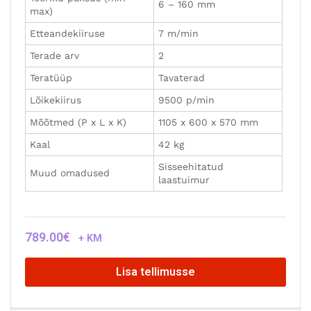
6 – 160 mm
max)
Etteandekiiruse
7 m/min
Terade arv
2
Teratüüp
Tavaterad
Lõikekiirus
9500 p/min
Mõõtmed (P x L x K)
1105 x 600 x 570 mm
Kaal
42 kg
Sisseehitatud
Muud omadused
laastuimur
789.00
€
+ KM
Lisa tellimusse