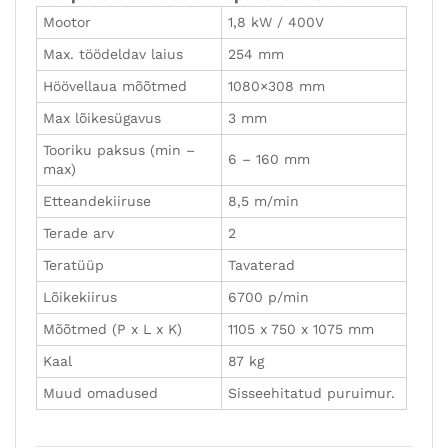
Mootor
1,8 kW / 400V
Max. töödeldav laius
254 mm
Höövellaua mõõtmed
1080×308 mm
Max lõikesügavus
3 mm
Tooriku paksus (min –
6 – 160 mm
max)
Etteandekiiruse
8,5 m/min
Terade arv
2
Teratüüp
Tavaterad
Lõikekiirus
6700 p/min
Mõõtmed (P x L x K)
1105 x 750 x 1075 mm
Kaal
87 kg
Muud omadused
Sisseehitatud puruimur.