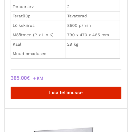
Terade arv
2
Teratüüp
Tavaterad
Lõikekiirus
8500 p/min
Mõõtmed (P x L x K)
790 x 470 x 465 mm
Kaal
29 kg
Muud omadused
385.00
€
+ KM
Lisa tellimusse