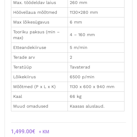
Max. töödeldav laius
260 mm
Höövellaua mõõtmed
1130×280 mm
Max lõikesügavus
6 mm
Tooriku paksus (min –
4 – 160 mm
max)
Etteandekiiruse
5 m/min
Terade arv
2
Teratüüp
Tavaterad
Lõikekiirus
6500 p/min
Mõõtmed (P x L x K)
1130 x 600 x 940 mm
Kaal
66 kg
Muud omadused
Kaasas aluslaud.
1,499.00
€
+ KM