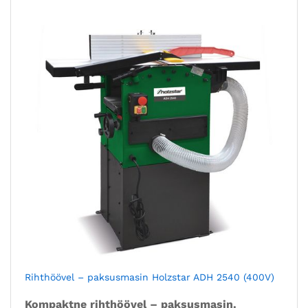
Rihthöövel – paksusmasin Holzstar ADH 2540 (400V)
Kompaktne rihthöövel – paksusmasin.