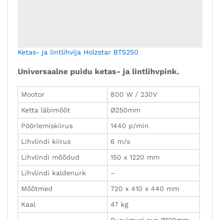
Mõõtmed
720 x 410 x 440 mm
Kaal
47 kg
Puruimuri ava Ø120mm,
töölaud kallutatav -10 to
Muud omadused
+45 °. lihvketta
takjakinnitus
lisavarustusena.
599.00
€
+ KM
Lisa tellimusse
Ketas- ja lintlihvija Holzkraft BTS 200
Universaalne puidu ketas- ja lintlihvpink.