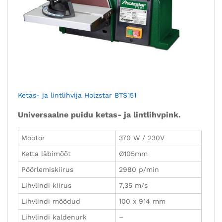
Ketas- ja lintlihvija Holzstar BTS151
Universaalne puidu ketas- ja lintlihvpink.
Mootor
370 W / 230V
Ketta läbimõõt
Ø105mm
Pöörlemiskiirus
2980 p/min
Lihvlindi kiirus
7,35 m/s
Lihvlindi mõõdud
100 x 914 mm
Lihvlindi kaldenurk
–