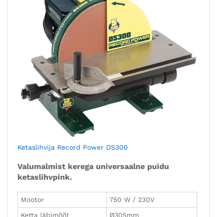
Ketaslihvija Record Power DS300
Valumalmist kerega universaalne puidu
ketaslihvpink.
Mootor
750 W / 230V
Ketta läbimõõt
Ø305mm