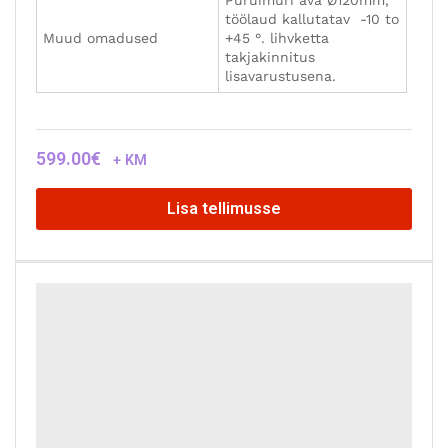
Mootor
1600 W / 230V
Ketta läbimõõt
Ø250mm
Pöörlemiskiirus
1440 p/min
Lihvlindi kiirus
12 m/s
Lihvlindi mõõdud
152 x 1219 mm
Lihvlindi kaldenurk
–
Mõõtmed
830 x 620 x 1340 mm
Kaal
47 kg
Puruimuri ava Ø63mm,
töölaud kallutatav -10 to
Muud omadused
+45 °. lihvketta
takjakinnitus
lisavarustusena.
799.00
€
+ KM