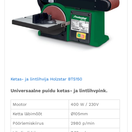
Ketas- ja lintlihvija Holzstar BTS150
Universaalne puidu ketas- ja lintlihvpink.
Mootor
400 W / 230V
Ketta läbimõõt
Ø105mm
Pöörlemiskiirus
2980 p/min