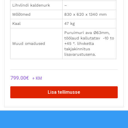
Veebilehe valmistas vester.ee
© 2022 OÜ Vester TKM.