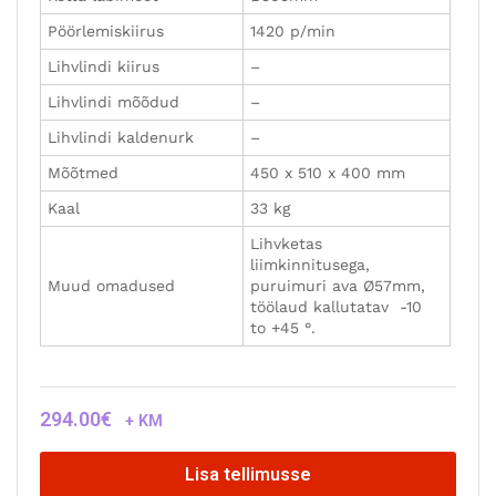
Pöörlemiskiirus
1420 p/min
Lihvlindi kiirus
–
Lihvlindi mõõdud
–
Lihvlindi kaldenurk
–
Mõõtmed
450 x 510 x 400 mm
Kaal
33 kg
Lihvketas
liimkinnitusega,
Muud omadused
puruimuri ava Ø57mm,
töölaud kallutatav -10
to +45 °.
294.00
€
+ KM
Lisa tellimusse