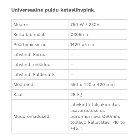
Universaalne puidu ketaslihvpink.
Mootor
750 W / 230V
Ketta läbimõõt
Ø305mm
Pöörlemiskiirus
1420 p/min
Lihvlindi kiirus
–
Lihvlindi mõõdud
–
Lihvlindi kaldenurk
–
Mõõtmed
550 x 420 x 420 mm
Kaal
28 kg
Lihvketta takjakinnitus
lisavarustusena,
Muud omadused
puruimuri ava Ø60mm,
töölaud kallutatav -10 to
+45 °.