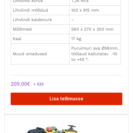
Lihvlindi kiirus
7,35 m/s
Lihvlindi mõõdud
100 x 915 mm
Lihvlindi kaldenurk
–
Mõõtmed
560 x 270 x 300 mm
Kaal
17 kg
Puruimuri ava Ø58mm,
Muud omadused
töölaud kallutatav -10
to +45 °.
209.00
€
+ KM
Lisa tellimusse