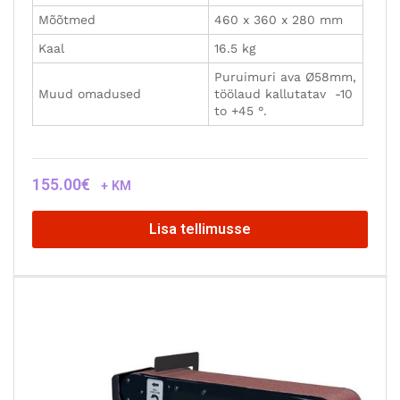
Mõõtmed
460 x 360 x 280 mm
Kaal
16.5 kg
Puruimuri ava Ø58mm,
Muud omadused
töölaud kallutatav -10
to +45 °.
155.00
€
+ KM
Lisa tellimusse