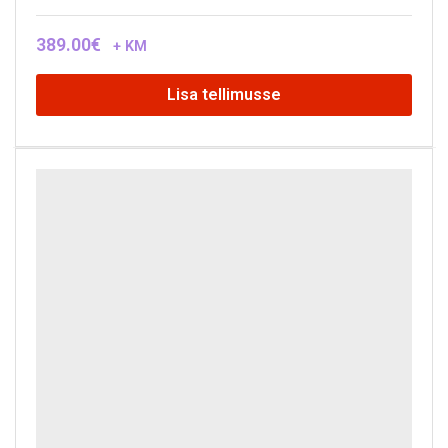
389.00
€
+ KM
Lisa tellimusse
Ketas- ja lintlihvija Holzstar BTS250
Universaalne puidu ketas- ja lintlihvpink.
Mootor
800 W / 230V
Ketta läbimõõt
Ø250mm
Pöörlemiskiirus
1440 p/min
Lihvlindi kiirus
6 m/s
Lihvlindi mõõdud
150 x 1220 mm
Lihvlindi kaldenurk
–