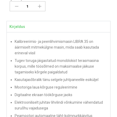
Kirjeldus
Kalibreerimis- ja peenlihvimismasin LIBRA 35 on
äärmiselt mitmekülgne masin, mida saab kasutada
erineval viisil
Tugev toruga jäigastatud monoblokist terasmasina
korpus, mille töösõlmed on maksimaalse jäikuse
tagamiseks kõrgele paigaldatud
Kasutajasõbralik tänu selgele juhtpaneelile esiküljel
Mootoriga laua kõrguse reguleerimine
Digitaalne ekraan töökõrguse jaoks
Elektrooniliselt juhitav lihvlindi võnkumine vähendatud
suruõhu vajadusega
Peamootori automaatne täht-kolmnurkkäivitus