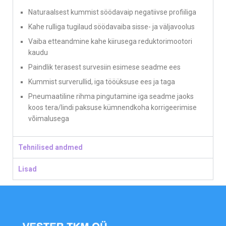
Naturaalsest kummist söödavaip negatiivse profiiliga
Kahe rulliga tugilaud söödavaiba sisse- ja väljavoolus
Vaiba etteandmine kahe kiirusega reduktorimootori
kaudu
Paindlik terasest survesiin esimese seadme ees
Kummist surverullid, iga tööüksuse ees ja taga
Pneumaatiline rihma pingutamine iga seadme jaoks
koos tera/lindi paksuse kümnendkoha korrigeerimise
võimalusega
Tehnilised andmed
Lisad