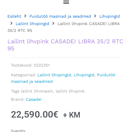
Esileht
Puidutöö masinad ja seadmed
Lihvpingid
Lailint lihvpingid
Lailint lihvpink CASADEI LIBRA
35/2 RTC 95
Lailint lihvpink CASADEI LIBRA 35/2 RTC
95
Tootekood:
5222351
Kategooriad:
Lailint lihvpingid
,
Lihvpingid
,
Puidutöö
masinad ja seadmed
Tags
lailint lihvmasin
,
lailint lihvpink
Brand:
Casadei
22,590.00
€
+ KM
Quantity